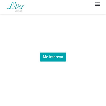
1 Noche + Ruta
Polaris + Iniciación
en Mundo Ecuestre
Me interesa