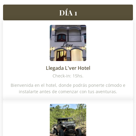
DÍA 1
Llegada L'ver Hotel
Check-in: 15hs.
Bienvenida en el hotel, donde podrás ponerte cómodo e
instalarte antes de comenzar con tus aventuras.