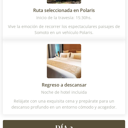
Ruta seleccionada en Polaris
Inicio de la travesía: 15:30hs.
Vive la emoción de recorrer los espectaculares paisajes de
Somoto en un vehículo Polaris.
Regreso a descansar
Noche de hotel incluida
Relájate con una exquisita cena y prepárate para un
descanso profundo en un entorno cómodo y acogedor.
DÍA 2